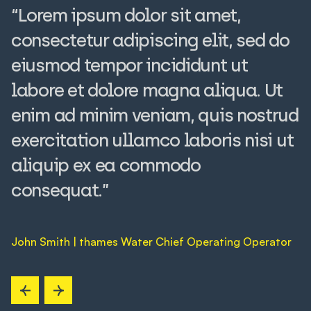
“Lorem ipsum dolor sit amet,
“
consectetur adipiscing elit, sed do
c
eiusmod tempor incididunt ut
e
labore et dolore magna aliqua. Ut
l
enim ad minim veniam, quis nostrud
e
exercitation ullamco laboris nisi ut
e
aliquip ex ea commodo
a
consequat.”
c
John Smith | thames Water Chief Operating Operator
J